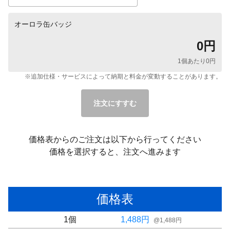
オーロラ缶バッジ
0
円
1個あたり
0
円
※追加仕様・サービスによって納期と料金が変動することがあります。
注文にすすむ
価格表からのご注文は以下から行ってください
価格を選択すると、注文へ進みます
価格表
1
個
1,488
円
@
1,488
円