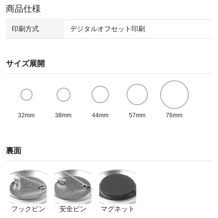
商品仕様
印刷方式
デジタルオフセット印刷
サイズ展開
32mm
38mm
44mm
57mm
76mm
裏面
フックピン
安全ピン
マグネット