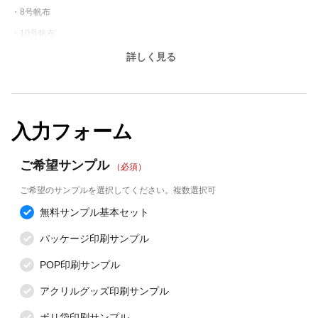
タトゥーシール印刷
布生地プリント
・8号帆布
・タトゥーシール
・20番手シーチング
・10号帆布
・T/Cウェザー
・20番手カツラギ
詳しく見る
・20×16オックスフォード
・30番手ビエラ
・60番手サテン
入力フォーム
・50番手ブロード
・60番手ローン
ご希望サンプル
（必須）
ご希望のサンプルを選択してください。複数選択可
無料サンプル基本セット
パッケージ印刷サンプル
POP印刷サンプル
アクリルグッズ印刷サンプル
ポリ袋印刷サンプル