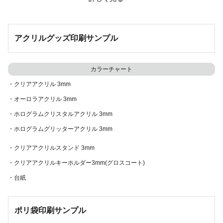
・アート紙
・マット塩ビラミネート
・ニューユポ FGS300
・合成紙 -ユポ-
・キュリアスメタル 215kg
・白PET
アクリルグッズ印刷サンプル
・エスプリV アラレ 220kg
ラミネートサンプル
・エスプリV ヘリンボン 220kg
・光沢PPラミネート
カラーチャート
・エスプリV シャギー 220kg
・マットPPラミネート
・クリアアクリル 3mm
・フリューサンド 230kg
カットサンプル
・オーロラアクリル 3mm
・パワークラフト 265kg
・レーザーカット
・ホログラムクリスタルアクリル 3mm
・アルファユポ RMM400
・ホログラムグリッターアクリル 3mm
ラベル印刷
(屋内向け)
マグネット印刷
・サンカード +180kg(光沢PPラミネート)
・クリアアクリルスタンド 3mm
紙素材単色ラベル(非耐水)
屋内用マグネット
・サンカード +180kg(マットPPラミネート)
・クリアアクリルキーホルダー3mm(グロスコート)
・上質紙
・アート紙 0.4mm厚
ラミネートサンプル
・台紙
・ミラコート紙
・白PP 0.4mm厚
・マットPPラミネート(サンカード +180kg)
・アート紙
屋外用マグネット
・光沢PPラミネート(サンカード +180kg)
ポリ袋印刷サンプル
フィルム素材単色ラベル(耐水)
・合成紙-ユポ- 0.6mm厚