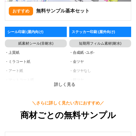
無料サンプル基本セット
おすすめ
シール印刷
(屋内向け)
ステッカー印刷
(屋外向け)
紙素材シール(非耐水)
短期用フィルム素材(耐水)
・上質紙
・合成紙 -ユポ-
・ミラコート紙
・金ツヤ
・アート紙
・金ツヤなし
・マットコート紙
・銀ツヤ
詳しく見る
・オリンパス
・銀ツヤなし
・クラフト
・白PET
＼さらに詳しく見たい方におすすめ／
・ホイル金ツヤ
・透明PET
商材ごとの無料サンプル
・ホイル金ツヤなし
・ヘアライン光沢
・ホイル銀ツヤ
・ヘアラインマット
・ホイル銀ツヤなし
・ホログラム-レンズ