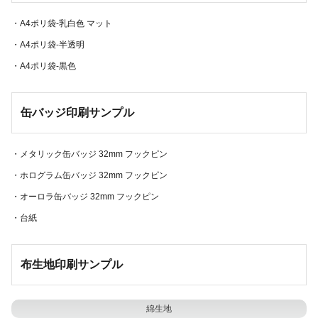
・合成紙 -白PP-
・白塩ビ 0.6mm厚
・A4ポリ袋-乳白色 マット
パッケージ印刷
クリアファイル印刷
・A4ポリ袋-半透明
・A4ポリ袋-黒色
キャラメル箱
UVオフセット印刷
・コートボール0.4mm
・A5クリアファイル
缶バッジ印刷サンプル
厚紙封筒
・厚紙封筒スタンダード
・メタリック缶バッジ 32mm フックピン
POP印刷
ポリ袋印刷
・ホログラム缶バッジ 32mm フックピン
・A4ポリ袋-乳白色 光沢
自由カード型POP
・オーロラ缶バッジ 32mm フックピン
・サンカード+ 180kg
・台紙
アクリルグッズ印刷
缶バッジ印刷
布生地印刷サンプル
・クリアアクリルキーホルダー 3mm
・ノーマル缶バッジ 32mm フックピ
ン
綿生地