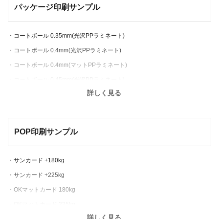
パッケージ印刷サンプル
・ホイル銅ツヤ
・ホログラム-ノイズ
・ホイル銅ツヤなし
・ホログラム-レインボー
・コートボール 0.35mm(光沢PPラミネート)
・和紙-大礼-
・ホログラム-クリスタル
・コートボール 0.4mm(光沢PPラミネート)
・パール
・ホログラム-グリッター
・コートボール 0.4mm(マットPPラミネート)
・マスキングシール
・UV透明塩ビ
・コートボール 0.45mm(光沢PPラミネート)
フィルム素材シール(耐水)
中期用フィルム素材(耐水)
詳しく見る
・両面コート 0.35mm(光沢PPラミネート)
・合成紙 -白PP-
・白塩ビ
・両面コート 0.4mm(光沢PPラミネート)
・透明PP
・UV白塩ビ
・両面コート 0.45mm(光沢PPラミネート)
POP印刷サンプル
・合成紙 -ユポ-
その他素材
ラミネートサンプル
・白PET
・サテン
・マットPPラミネート(コートボール 0.4mm)
・サンカード +180kg
・透明PET
ラミネートサンプル
・サンカード +225kg
シルバーインクサンプル
・光沢PETラミネート
・OKマットカード 180kg
・上質紙
・マットPETラミネート
・OKマットカード 225kg
・ミラコート紙
・光沢塩ビラミネート
詳しく見る
・ニューユポ FGS200