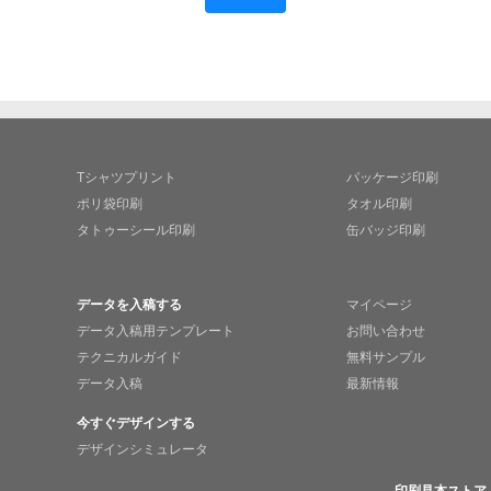
Tシャツプリント
パッケージ印刷
ポリ袋印刷
タオル印刷
タトゥーシール印刷
缶バッジ印刷
データを入稿する
マイページ
データ入稿用テンプレート
お問い合わせ
テクニカルガイド
無料サンプル
データ入稿
最新情報
今すぐデザインする
デザインシミュレータ