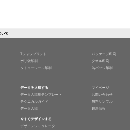
ついて
Tシャツプリント
パッケージ印刷
ポリ袋印刷
タオル印刷
タトゥーシール印刷
缶バッジ印刷
データを入稿する
マイページ
データ入稿用テンプレート
お問い合わせ
テクニカルガイド
無料サンプル
データ入稿
最新情報
今すぐデザインする
デザインシミュレータ