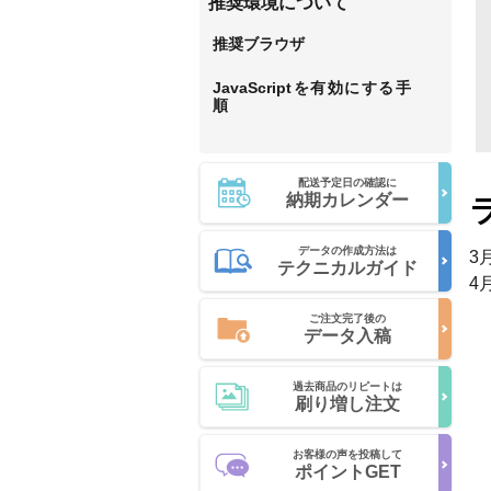
推奨環境について
推奨ブラウザ
JavaScriptを有効にする手
順
配送予定日の確認に
納期カレンダー
データの作成方法は
3
テクニカルガイド
4
ご注文完了後の
データ入稿
過去商品のリピートは
刷り増し注文
お客様の声を投稿して
ポイントGET