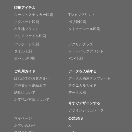
印刷アイテム
シール・ステッカー印刷
Tシャツプリント
マグネット印刷
ポリ袋印刷
布生地プリント
タトゥーシール印刷
クリアファイル印刷
パッケージ印刷
アクリルグッズ
タオル印刷
トートバッグプリント
缶バッジ印刷
POP印刷
ご利用ガイド
データを入稿する
はじめてのお客さまへ
データ入稿用テンプレート
ご注文から納品まで
テクニカルガイド
納期について
データ入稿
お支払い方法について
今すぐデザインする
デザインシミュレータ
マイページ
公式SNS
お問い合わせ
X