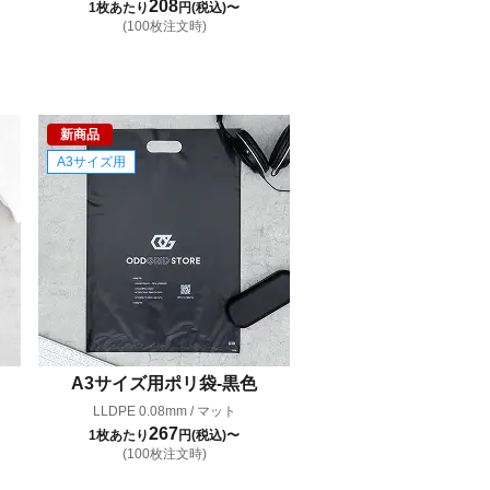
208
1枚あたり
円(税込)〜
(100枚注文時)
新商品
A3サイズ用
A3サイズ用ポリ袋-黒色
LLDPE 0.08mm / マット
267
1枚あたり
円(税込)〜
(100枚注文時)