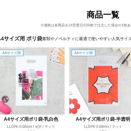
商品一覧
※価格は各商品を14営業日/100枚で注文した場合の1枚
A4サイズ用 ポリ袋
書類やノベルティに最適で使いやすい人気サイ
A4サイズ用
A4サイズ用
A4サイズ用ポリ袋-乳白色
A4サイズ用ポリ袋-半透明
LLDPE 0.08mm / 光沢 / マット
LLDPE 0.08mm / マット