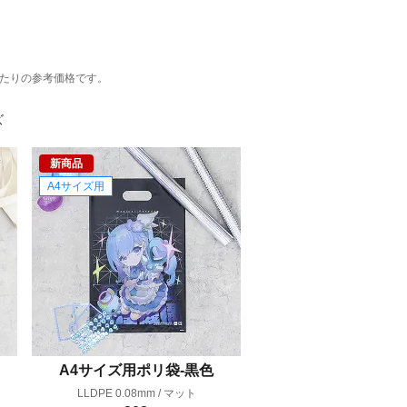
あたりの参考価格です。
ズ
新商品
A4サイズ用
A4サイズ用ポリ袋-黒色
LLDPE 0.08mm / マット