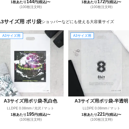
144
172
1枚あたり
円(税込)〜
1枚あたり
円(税込)〜
(100枚注文時)
(100枚注文時)
A3サイズ用 ポリ袋
ショッパーなどにも使える大容量サイズ
A3サイズ用
A3サイズ用
A3サイズ用ポリ袋-乳白色
A3サイズ用ポリ袋-半透明
LLDPE 0.08mm / 光沢 / マット
LLDPE 0.08mm / マット
195
221
1枚あたり
円(税込)〜
1枚あたり
円(税込)〜
(100枚注文時)
(100枚注文時)