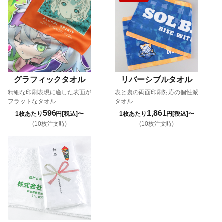
グラフィックタオル
リバーシブルタオル
精細な印刷表現に適した表面が
表と裏の両面印刷対応の個性派
フラットなタオル
タオル
596
1,861
1枚あたり
円[税込]〜
1枚あたり
円[税込]〜
(10枚注文時)
(10枚注文時)