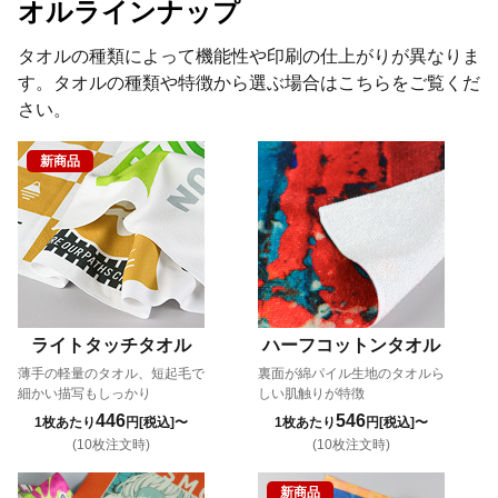
オルラインナップ
タオルの種類によって機能性や印刷の仕上がりが異なりま
す。タオルの種類や特徴から選ぶ場合はこちらをご覧くだ
さい。
新商品
ライトタッチタオル
ハーフコットンタオル
薄手の軽量のタオル、短起毛で
裏面が綿パイル生地のタオルら
細かい描写もしっかり
しい肌触りが特徴
446
546
1枚あたり
円[税込]〜
1枚あたり
円[税込]〜
(10枚注文時)
(10枚注文時)
新商品