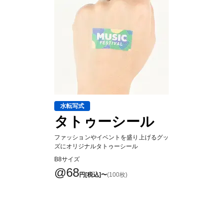
水転写式
タトゥーシール
ファッションやイベントを盛り上げるグッ
ズにオリジナルタトゥーシール
B8サイズ
@68
円[税込]〜
(100枚)