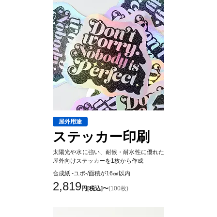
屋外用途
ステッカー印刷
太陽光や水に強い、耐候・耐水性に優れた
屋外向けステッカーを1枚から作成
合成紙 -ユポ-/面積が16㎠以内
2,819
円[税込]〜
(100枚)