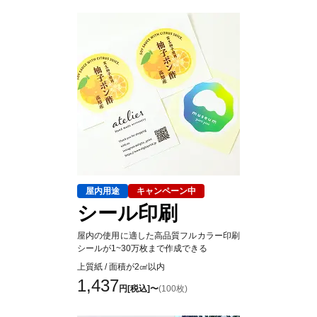
屋内用途
キャンペーン中
シール印刷
屋内の使用に適した高品質フルカラー印刷
シールが1~30万枚まで作成できる
上質紙 / 面積が2㎠以内
1,437
円[税込]〜
(100枚)