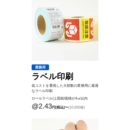
業務用
ラベル印刷
低コストを重視した大部数の業務用に最適
なラベル印刷
ロールラベル/上質紙/面積が4㎠以内
@2.43
円[税込]〜
(10,000枚)