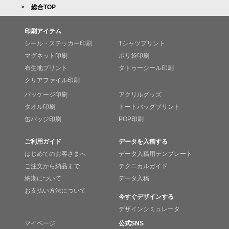
総合TOP
印刷アイテム
シール・ステッカー印刷
Tシャツプリント
マグネット印刷
ポリ袋印刷
布生地プリント
タトゥーシール印刷
クリアファイル印刷
パッケージ印刷
アクリルグッズ
タオル印刷
トートバッグプリント
缶バッジ印刷
POP印刷
ご利用ガイド
データを入稿する
はじめてのお客さまへ
データ入稿用テンプレート
ご注文から納品まで
テクニカルガイド
納期について
データ入稿
お支払い方法について
今すぐデザインする
デザインシミュレータ
マイページ
公式SNS