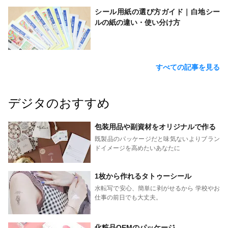
シール用紙の選び方ガイド｜白地シー
ルの紙の違い・使い分け方
すべての記事を見る
デジタのおすすめ
包装用品や副資材をオリジナルで作る
既製品のパッケージだと味気ないよりブラン
ドイメージを高めたいあなたに
1枚から作れるタトゥーシール
水転写で安心、簡単に剥がせるから 学校やお
仕事の前日でも大丈夫。
化粧品OEMのパッケージ