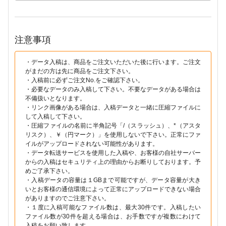
注意事項
・データ入稿は、商品をご注文いただいた後に行います。ご注文
がまだの方は先に商品をご注文下さい。
・入稿前に必ずご注文No.をご確認下さい。
・必要なデータのみ入稿して下さい。不要なデータがある場合は
不備扱いとなります。
・リンク画像がある場合は、入稿データと一緒に圧縮ファイルに
して入稿して下さい。
・圧縮ファイルの名前に半角記号「/（スラッシュ）、*（アスタ
リスク）、￥（円マーク）」を使用しないで下さい。正常にファ
イルがアップロードされない可能性があります。
・データ転送サービスを使用した入稿や、お客様の自社サーバー
からの入稿はセキュリティ上の理由からお断りしております。予
めご了承下さい。
・入稿データの容量は１GBまで可能ですが、データ容量が大き
いとお客様の通信環境によって正常にアップロードできない場合
がありますのでご注意下さい。
・１度に入稿可能なファイル数は、最大30件です。入稿したい
ファイル数が30件を超える場合は、お手数ですが複数にわけて
入稿をお願い致します。