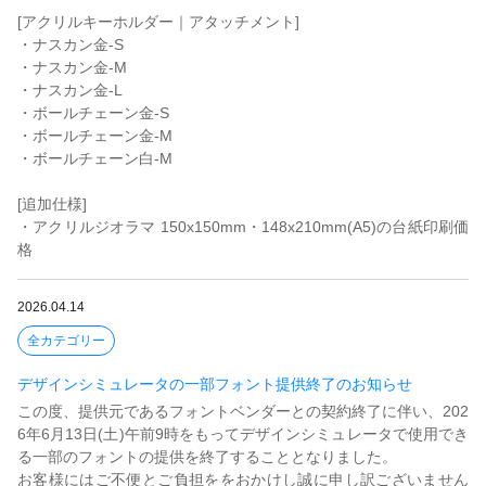
[アクリルキーホルダー｜アタッチメント]
・ナスカン金-S
・ナスカン金-M
・ナスカン金-L
・ボールチェーン金-S
・ボールチェーン金-M
・ボールチェーン白-M
[追加仕様]
・アクリルジオラマ 150x150mm・148x210mm(A5)の台紙印刷価
格
2026.04.14
全カテゴリー
デザインシミュレータの一部フォント提供終了のお知らせ
この度、提供元であるフォントベンダーとの契約終了に伴い、202
6年6月13日(土)午前9時をもってデザインシミュレータで使用でき
る一部のフォントの提供を終了することとなりました。
お客様にはご不便とご負担ををおかけし誠に申し訳ございません