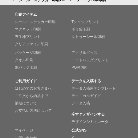
シール・ステッカー印刷TOP
シートラベル印刷
印刷アイテム
シール・ステッカー印刷
Tシャツプリント
マグネット印刷
ポリ袋印刷
布生地プリント
タトゥーシール印刷
クリアファイル印刷
パッケージ印刷
アクリルグッズ
タオル印刷
トートバッグプリント
缶バッジ印刷
POP印刷
ご利用ガイド
データを入稿する
はじめてのお客さまへ
データ入稿用テンプレート
ご注文から納品まで
テクニカルガイド
納期について
データ入稿
お支払い方法について
今すぐデザインする
デザインシミュレータ
マイページ
公式SNS
お問い合わせ
X