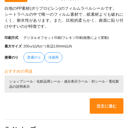
白地のPP素材(ポリプロピレン)のフィルムラベルシールです。
シートラベルの中で唯一のフィルム素材で、紙素材よりも破れに
くく、耐水性があります。また、比較的柔らかく、曲面に貼り付
けやすいのが特徴です。
印刷方式
デジタルオフセット印刷/フレキソ印刷(枚数により変動)
最大サイズ
200㎠以内かつ長辺130mm以内
接着のり
普通のり
冷蔵用
おすすめの用途
ショップシール・化粧品用シール・成分表示ラベル・封シール・電化製
品の説明表示
注文に進む