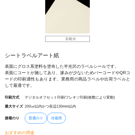
非耐水
シートラベルアート紙
表面にグロス系塗料を塗布した半光沢のラベルシールです。
表面にコートが施してあり、滲みが少ないためバーコードやQRコ
ードの印刷適性もあります。業務用の商品ラベルや出荷ラベルと
して最適です。
印刷方式
デジタルオフセット印刷/フレキソ印刷(枚数により変動)
最大サイズ
200㎠以内かつ長辺130mm以内
接着のり
普通のり
冷蔵用
おすすめの用途