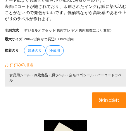
アート紙よりも表面が滑らかで光沢のあるシールです。
表面にコートが施されており、印刷されたインクは紙に染み込む
ことがないので発色がいいです。低価格ながら高級感のある仕上
がりのラベルが作れます。
印刷方式
デジタルオフセット印刷/フレキソ印刷(枚数により変動)
最大サイズ
200㎠以内かつ長辺130mm以内
接着のり
普通のり
冷蔵用
おすすめの用途
食品用シール・冷蔵食品・胴ラベル・店名ロゴシール・バーコードラベ
ル
注文に進む