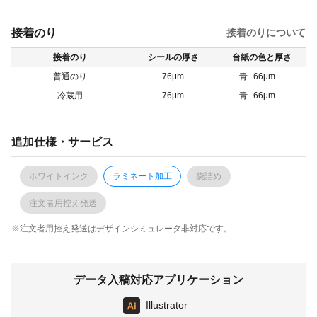
接着のり
接着のりについて
接着のり
シールの厚さ
台紙の色と厚さ
普通のり
76μm
青
66μm
冷蔵用
76μm
青
66μm
追加仕様・サービス
ホワイトインク
ラミネート加工
袋詰め
注文者用控え発送
※注文者用控え発送はデザインシミュレータ非対応です。
データ入稿対応アプリケーション
Illustrator