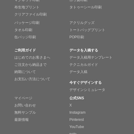
布生地プリント
タトゥーシール印刷
クリアファイル印刷
パッケージ印刷
アクリルグッズ
タオル印刷
トートバッグプリント
缶バッジ印刷
POP印刷
ご利用ガイド
データを入稿する
はじめてのお客さまへ
データ入稿用テンプレート
ご注文から納品まで
テクニカルガイド
納期について
データ入稿
お支払い方法について
今すぐデザインする
デザインシミュレータ
マイページ
公式SNS
お問い合わせ
X
無料サンプル
Instagram
最新情報
Pinterest
YouTube
note