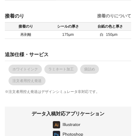
接着のり
接着のりについて
接着のり
シールの厚さ
台紙の色と厚さ
再剥離
175μm
白
150μm
追加仕様・サービス
ホワイトインク
ラミネート加工
袋詰め
注文者用控え発送
※注文者用控え発送はデザインシミュレータ非対応です。
データ入稿対応アプリケーション
Illustrator
Photoshop