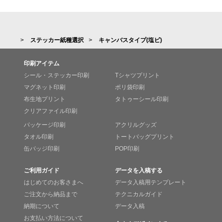
ステッカー紙種選択
キャンバスタイプ(塩ビ)
印刷アイテム
シール・ステッカー印刷
Tシャツプリント
マグネット印刷
ポリ袋印刷
布生地プリント
タトゥーシール印刷
クリアファイル印刷
パッケージ印刷
アクリルグッズ
タオル印刷
トートバッグプリント
缶バッジ印刷
POP印刷
ご利用ガイド
データを入稿する
はじめてのお客さまへ
データ入稿用テンプレート
ご注文から納品まで
テクニカルガイド
納期について
データ入稿
お支払い方法について