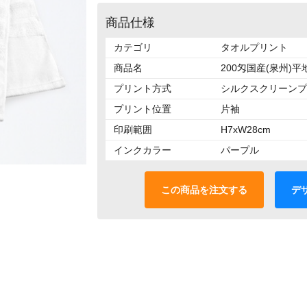
商品仕様
カテゴリ
タオルプリント
商品名
200匁国産(泉州)
プリント方式
シルクスクリーンプ
プリント位置
片袖
印刷範囲
H7xW28cm
インクカラー
パープル
この商品を注文する
デ