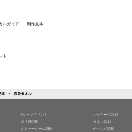
カルガイド
制作見本
ント
見本
温泉タオル
Tシャツプリント
パッケージ印刷
ポリ袋印刷
タオル印刷
タトゥーシール印刷
缶バッジ印刷