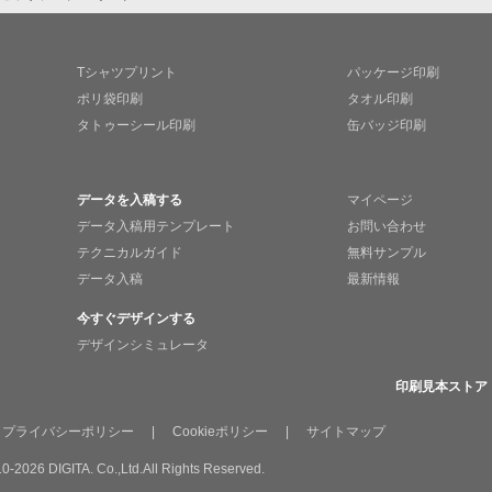
Tシャツプリント
パッケージ印刷
ポリ袋印刷
タオル印刷
タトゥーシール印刷
缶バッジ印刷
データを入稿する
マイページ
データ入稿用テンプレート
お問い合わせ
テクニカルガイド
無料サンプル
データ入稿
最新情報
今すぐデザインする
デザインシミュレータ
印刷見本ストア
プライバシーポリシー
|
Cookieポリシー
|
サイトマップ
0-2026 DIGITA. Co.,Ltd.All Rights Reserved.