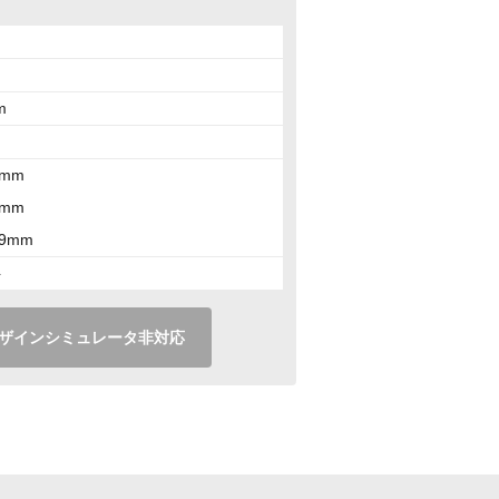
m
5mm
9mm
09mm
ト
ザインシミュレータ非対応