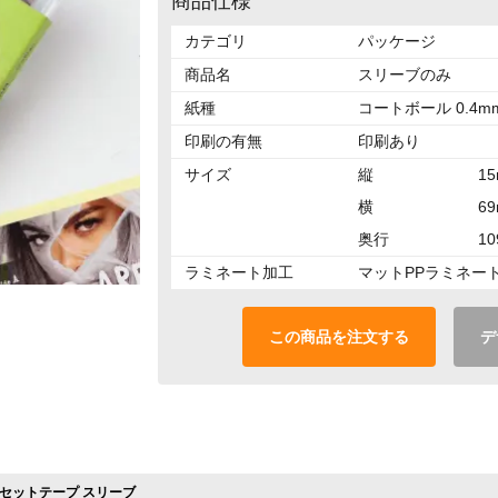
商品仕様
カテゴリ
パッケージ
商品名
スリーブのみ
紙種
コートボール 0.4m
印刷の有無
印刷あり
サイズ
縦
1
横
6
奥行
1
ラミネート加工
マットPPラミネー
この商品を注文する
デ
セットテープ スリーブ