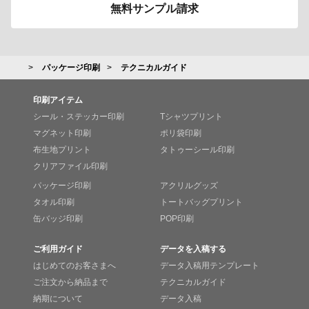
無料サンプル請求
パッケージ印刷
テクニカルガイド
印刷アイテム
シール・ステッカー印刷
Tシャツプリント
マグネット印刷
ポリ袋印刷
布生地プリント
タトゥーシール印刷
クリアファイル印刷
パッケージ印刷
アクリルグッズ
タオル印刷
トートバッグプリント
缶バッジ印刷
POP印刷
ご利用ガイド
データを入稿する
はじめてのお客さまへ
データ入稿用テンプレート
ご注文から納品まで
テクニカルガイド
納期について
データ入稿