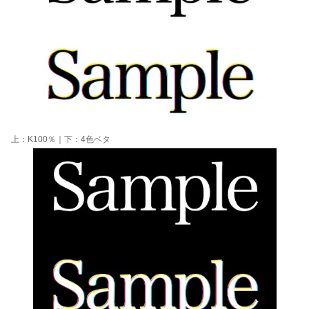
上：K100％｜下：4色ベタ