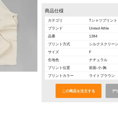
商品仕様
カテゴリ
Tシャツプリント
ブランド
United Athle
品番
1384
プリント方式
シルクスクリー
サイズ
F
生地色
ナチュラル
プリント位置
前面-小-胸
プリントカラー
ライトブラウン
この商品を注文する
デ