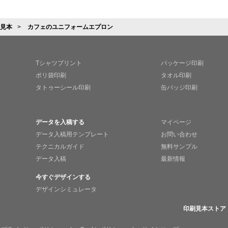
見本
カフェのユニフォームエプロン
Tシャツプリント
パッケージ印刷
ポリ袋印刷
タオル印刷
タトゥーシール印刷
缶バッジ印刷
データを入稿する
マイページ
データ入稿用テンプレート
お問い合わせ
テクニカルガイド
無料サンプル
データ入稿
最新情報
今すぐデザインする
デザインシミュレータ
印刷見本ストア