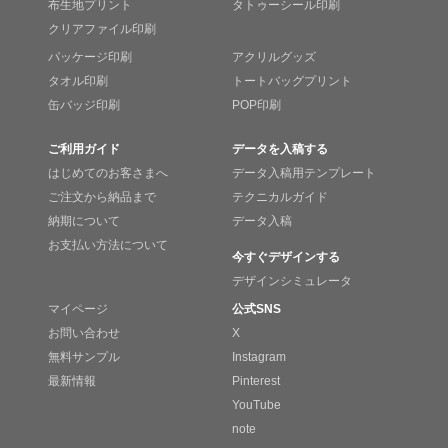
布生地プリント
タトゥーシール印刷
クリアファイル印刷
パッケージ印刷
アクリルグッズ
タオル印刷
トートバッグプリント
缶バッジ印刷
POP印刷
ご利用ガイド
データを入稿する
はじめてのお客さまへ
データ入稿用テンプレート
ご注文から納品まで
テクニカルガイド
納期について
データ入稿
お支払い方法について
今すぐデザインする
デザインシミュレータ
マイページ
公式SNS
お問い合わせ
X
無料サンプル
Instagram
最新情報
Pinterest
YouTube
note