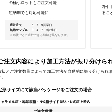
の極小ロットもご注文可能
2回
短納期でも対応可能に
るこ
通常注文
5・7・9営業日
無地サンプル
3・4・7・9営業日
※形状ごとに選択できる納期は異なります。
ご注文内容により加工方法が振り分けら
形状とご注文数量によって加工方法が自動的に振り分けられ
い。
定形サイズにて該当パッケージをご注文の場合
キャラメル箱・地獄底箱・N式箱サイド差込・N式箱上差込
ご注文数量