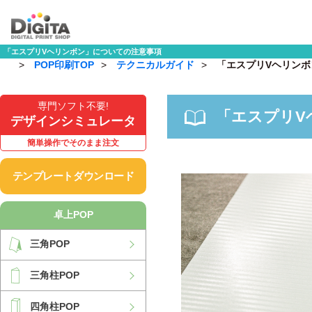
「エスプリVヘリンボン」についての注意事項
POP印刷TOP
テクニカルガイド
「エスプリVヘリン
専門ソフト不要!
「エスプリV
デザインシミュレータ
簡単操作でそのまま注文
テンプレートダウンロード
卓上POP
三角POP
三角柱POP
四角柱POP