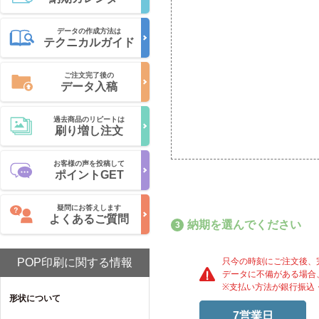
データの作成方法は
テクニカルガイド
ご注文完了後の
データ入稿
過去商品のリピートは
刷り増し注文
お客様の声を投稿して
ポイントGET
疑問にお答えします
よくあるご質問
納期を選んでください
只今の時刻にご注文後、
POP印刷に関する情報
データに不備がある場合
※支払い方法が銀行振込
形状について
7営業日