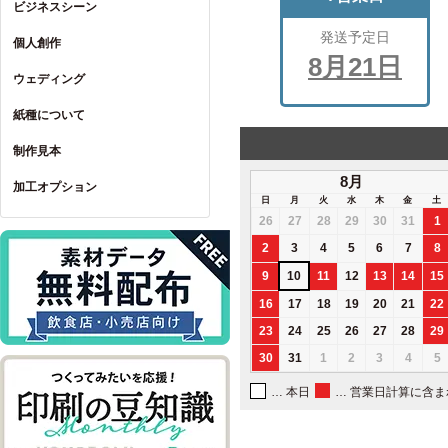
ビジネスシーン
発送予定日
個人創作
8月21日
ウェディング
紙種について
制作見本
8月
加工オプション
日
月
火
水
木
金
土
26
27
28
29
30
31
1
2
3
4
5
6
7
8
9
10
11
12
13
14
15
16
17
18
19
20
21
22
23
24
25
26
27
28
29
30
31
1
2
3
4
5
… 本日
… 営業日計算に含