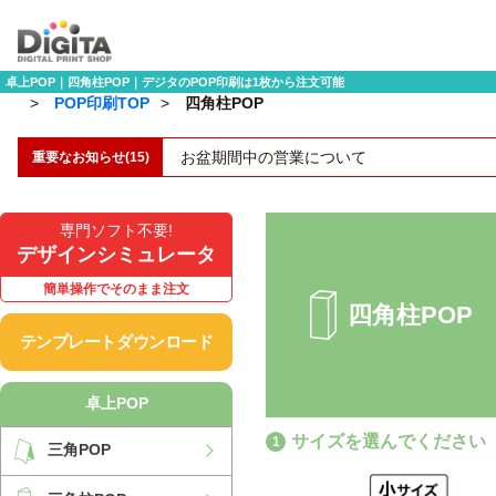
卓上POP｜四角柱POP｜デジタのPOP印刷は1枚から注文可能
POP印刷TOP
四角柱POP
重要なお知らせ(15)
【予告】アクリルグッズの価格改定(値上げ)
専門ソフト不要!
デザインシミュレータ
簡単操作でそのまま注文
四角柱POP
テンプレートダウンロード
卓上POP
サイズを選んでください
三角POP