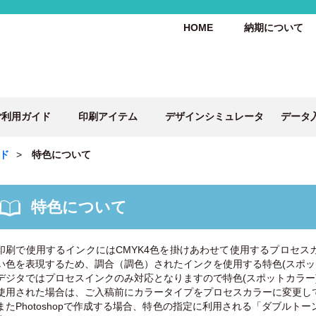
HOME
納期について
ご利用ガイド
印刷アイテム
デザインシミュレータ
データ
ド
特色について
特色について
印刷で使用するインクにはCMYK4色を掛けあわせて使用するプロセス
い色を表現するため、調合（調色）されたインクを使用する特色(スポッ
デジタではプロセスインクのみ対応となりますので特色(スポットカラー
使用された場合は、ご入稿前にカラータイプをプロセスカラーに変更し
またPhotoshopで作成する場合、特色の指定に利用される「ダブルト