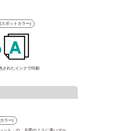
 (スポットカラー)
色されたインクで印刷
トカラー)
レット」の、左図のように黒いマー