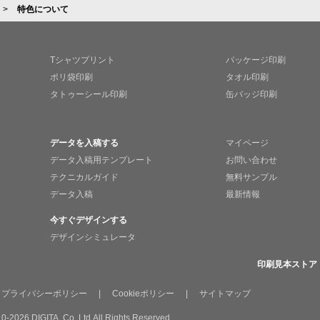
特色について
Tシャツプリント
パッケージ印刷
ポリ袋印刷
タオル印刷
タトゥーシール印刷
缶バッジ印刷
データを入稿する
マイページ
データ入稿用テンプレート
お問い合わせ
テクニカルガイド
無料サンプル
データ入稿
最新情報
今すぐデザインする
デザインシミュレータ
印刷見本ストア
プライバシーポリシー
|
Cookieポリシー
|
サイトマップ
0-2026 DIGITA. Co.,Ltd.All Rights Reserved.