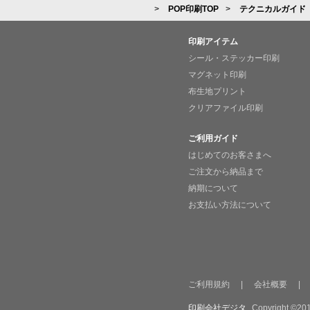
POP印刷TOP
テクニカルガイド
印刷アイテム
シール・ステッカー印刷
マグネット印刷
布生地プリント
クリアファイル印刷
ご利用ガイド
はじめてのお客さまへ
ご注文から納品まで
納期について
お支払い方法について
ご利用規約
|
会社概要
|
印刷会社デジタ
Copyright ©201