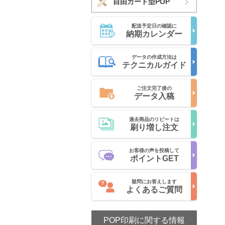
自由カード型POP
配送予定日の確認に
納期カレンダー
データの作成方法は
テクニカルガイド
ご注文完了後の
データ入稿
過去商品のリピートは
刷り増し注文
お客様の声を投稿して
ポイントGET
疑問にお答えします
よくあるご質問
POP印刷に関する情報