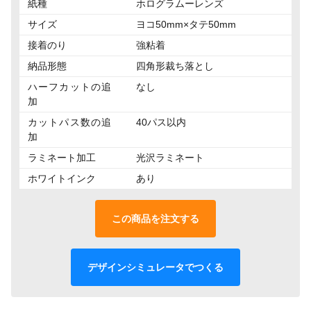
紙種
ホログラムーレンズ
サイズ
ヨコ50mm×タテ50mm
接着のり
強粘着
納品形態
四角形裁ち落とし
ハーフカットの追
なし
加
カットパス数の追
40パス以内
加
ラミネート加工
光沢ラミネート
ホワイトインク
あり
この商品を注文する
デザインシミュレータでつくる