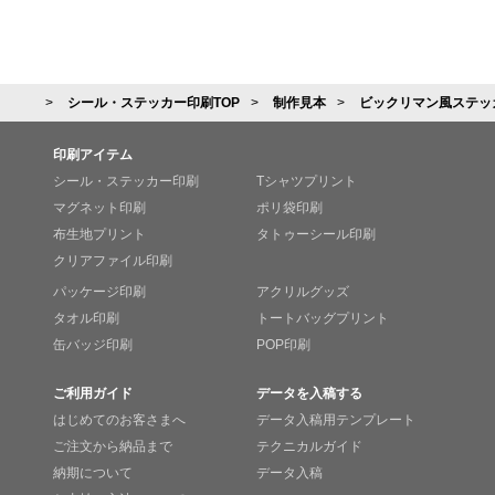
シール・ステッカー印刷TOP
制作見本
ビックリマン風ステッ
印刷アイテム
シール・ステッカー印刷
Tシャツプリント
マグネット印刷
ポリ袋印刷
布生地プリント
タトゥーシール印刷
クリアファイル印刷
パッケージ印刷
アクリルグッズ
タオル印刷
トートバッグプリント
缶バッジ印刷
POP印刷
ご利用ガイド
データを入稿する
はじめてのお客さまへ
データ入稿用テンプレート
ご注文から納品まで
テクニカルガイド
納期について
データ入稿