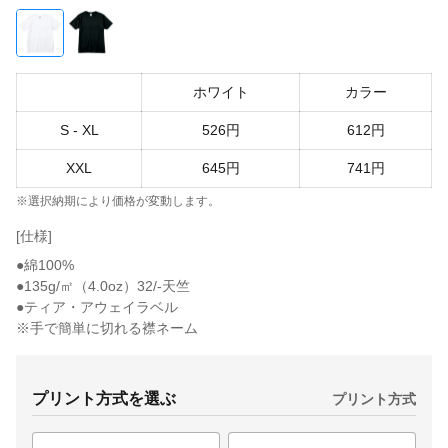
ホワイト
カラー
S - XL
526円
612円
XXL
645円
741円
※選択納期により価格が変動します。
[仕様]
●綿100%
●135g/㎡（4.0oz）32/-天竺
●ティア・アウェイラベル
※手で簡単に切れる襟ネーム
プリント方式を選ぶ
プリント方式