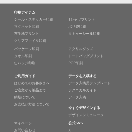
印刷アイテム
シール・ステッカー印刷
Tシャツプリント
マグネット印刷
ポリ袋印刷
布生地プリント
タトゥーシール印刷
クリアファイル印刷
パッケージ印刷
アクリルグッズ
タオル印刷
トートバッグプリント
缶バッジ印刷
POP印刷
ご利用ガイド
データを入稿する
はじめてのお客さまへ
データ入稿用テンプレート
ご注文から納品まで
テクニカルガイド
納期について
データ入稿
お支払い方法について
今すぐデザインする
デザインシミュレータ
マイページ
公式SNS
お問い合わせ
X