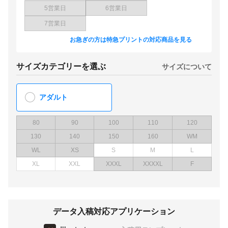
5営業日
6営業日
7営業日
お急ぎの方は特急プリントの対応商品を見る
サイズカテゴリーを選ぶ
サイズについて
アダルト
80
90
100
110
120
130
140
150
160
WM
WL
XS
S
M
L
XL
XXL
XXXL
XXXXL
F
データ入稿対応アプリケーション