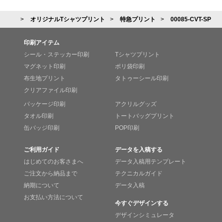
オリジナルTシャツプリント
特急プリント
00085-CVT-SP
印刷アイテム
シール・ステッカー印刷
Tシャツプリント
マグネット印刷
ポリ袋印刷
布生地プリント
タトゥーシール印刷
クリアファイル印刷
パッケージ印刷
アクリルグッズ
タオル印刷
トートバッグプリント
缶バッジ印刷
POP印刷
ご利用ガイド
データを入稿する
はじめてのお客さまへ
データ入稿用テンプレート
ご注文から納品まで
テクニカルガイド
納期について
データ入稿
お支払い方法について
今すぐデザインする
デザインシミュレータ