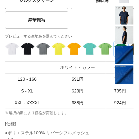
シルクスクリーン
熱転写
昇華転写
プレビューする生地色を選んでください
ホワイト・カラー
ヘザー
120 - 160
591円
763円
S - XL
623円
795円
XXL - XXXXL
688円
924円
※選択納期により価格が変動します。
[仕様]
●ポリエステル100% リバーシブルメッシュ