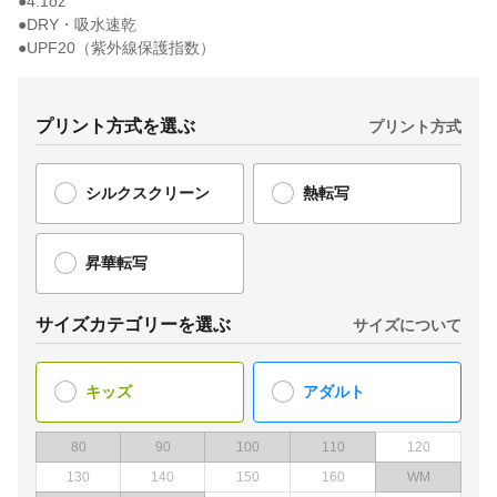
●4.1oz
●DRY・吸水速乾
●UPF20（紫外線保護指数）
プリント方式を選ぶ
プリント方式
シルクスクリーン
熱転写
昇華転写
サイズカテゴリーを選ぶ
サイズについて
キッズ
アダルト
80
90
100
110
120
130
140
150
160
WM