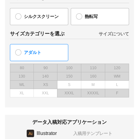
シルクスクリーン
熱転写
サイズカテゴリーを選ぶ
サイズについて
アダルト
80
90
100
110
120
130
140
150
160
WM
WL
XS
S
M
L
XL
XXL
XXXL
XXXXL
F
データ入稿対応アプリケーション
Illustrator
入稿用テンプレート