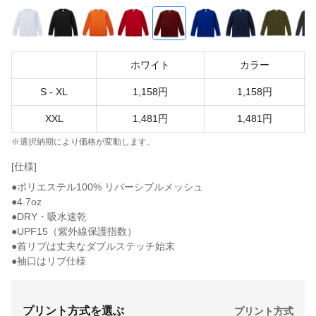
ホワイト
カラー
S - XL
1,158円
1,158円
XXL
1,481円
1,481円
※選択納期により価格が変動します。
[仕様]
●ポリエステル100% リバーシブルメッシュ
●4.7oz
●DRY・吸水速乾
●UPF15（紫外線保護指数）
●首リブは丈夫なダブルステッチ始末
●袖口はリブ仕様
プリント方式を選ぶ
プリント方式