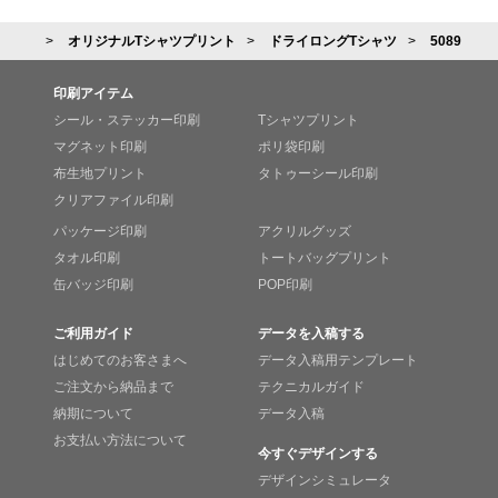
オリジナルTシャツプリント
ドライロングTシャツ
5089
印刷アイテム
シール・ステッカー印刷
Tシャツプリント
マグネット印刷
ポリ袋印刷
布生地プリント
タトゥーシール印刷
クリアファイル印刷
パッケージ印刷
アクリルグッズ
タオル印刷
トートバッグプリント
缶バッジ印刷
POP印刷
ご利用ガイド
データを入稿する
はじめてのお客さまへ
データ入稿用テンプレート
ご注文から納品まで
テクニカルガイド
納期について
データ入稿
お支払い方法について
今すぐデザインする
デザインシミュレータ