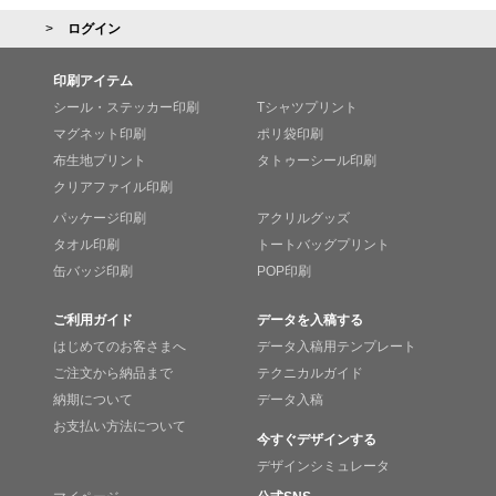
ログイン
印刷アイテム
シール・ステッカー印刷
Tシャツプリント
マグネット印刷
ポリ袋印刷
布生地プリント
タトゥーシール印刷
クリアファイル印刷
パッケージ印刷
アクリルグッズ
タオル印刷
トートバッグプリント
缶バッジ印刷
POP印刷
ご利用ガイド
データを入稿する
はじめてのお客さまへ
データ入稿用テンプレート
ご注文から納品まで
テクニカルガイド
納期について
データ入稿
お支払い方法について
今すぐデザインする
デザインシミュレータ