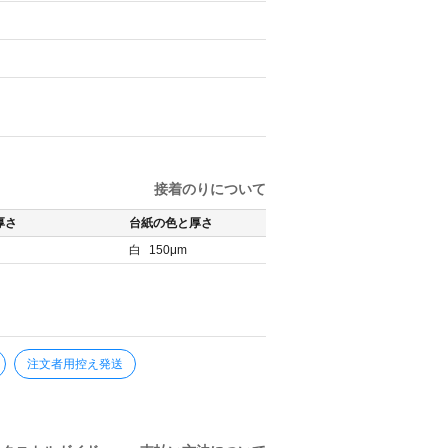
接着のりについて
厚さ
台紙の色と厚さ
白
150μm
注文者用控え発送
。