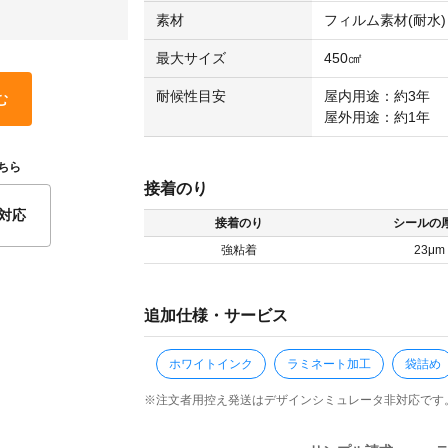
素材
フィルム素材(耐水)
最大サイズ
450㎠
耐候性目安
屋内用途：約3年
む
屋外用途：約1年
ちら
接着のり
対応
接着のり
シールの
強粘着
23μm
追加仕様・サービス
ホワイトインク
ラミネート加工
袋詰め
※注文者用控え発送はデザインシミュレータ非対応です