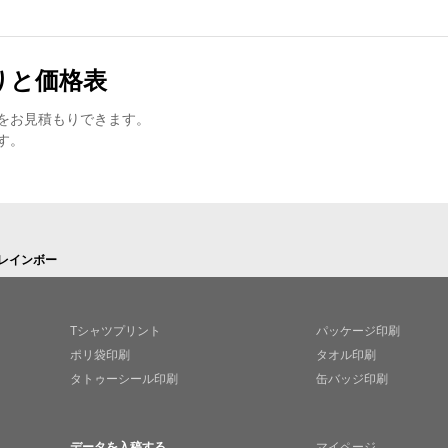
りと価格表
をお見積もりできます。
す。
-レインボー
Tシャツプリント
パッケージ印刷
ポリ袋印刷
タオル印刷
タトゥーシール印刷
缶バッジ印刷
データを入稿する
マイページ