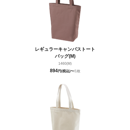
レギュラーキャンバストート
バッグ(M)
1460(M)
894
円(税込)〜
/1枚