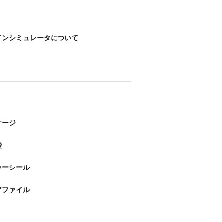
インシミュレータについて
ケージ
袋
ゥーシール
アファイル