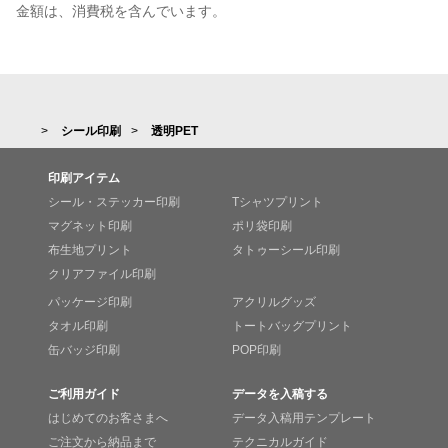
金額は、消費税を含んでいます。
シール印刷
透明PET
印刷アイテム
シール・ステッカー印刷
Tシャツプリント
マグネット印刷
ポリ袋印刷
布生地プリント
タトゥーシール印刷
クリアファイル印刷
パッケージ印刷
アクリルグッズ
タオル印刷
トートバッグプリント
缶バッジ印刷
POP印刷
ご利用ガイド
データを入稿する
はじめてのお客さまへ
データ入稿用テンプレート
ご注文から納品まで
テクニカルガイド