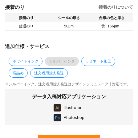
接着のり
接着のりについて
接着のり
シールの厚さ
台紙の色と厚さ
普通のり
50μm
黄
166μm
追加仕様・サービス
ホワイトインク
シルバーインク
ラミネート加工
袋詰め
注文者用控え発送
※シルバーインク、注文者用控え発送はデザインシミュレータ非対応です。
データ入稿対応アプリケーション
Illustrator
Photoshop