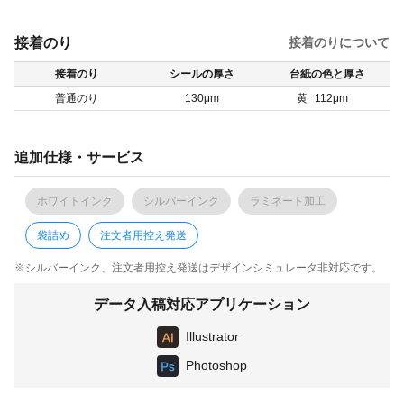
接着のり
接着のりについて
接着のり
シールの厚さ
台紙の色と厚さ
普通のり
130μm
黄
112μm
追加仕様・サービス
ホワイトインク
シルバーインク
ラミネート加工
袋詰め
注文者用控え発送
※シルバーインク、注文者用控え発送はデザインシミュレータ非対応です。
データ入稿対応アプリケーション
Illustrator
Photoshop