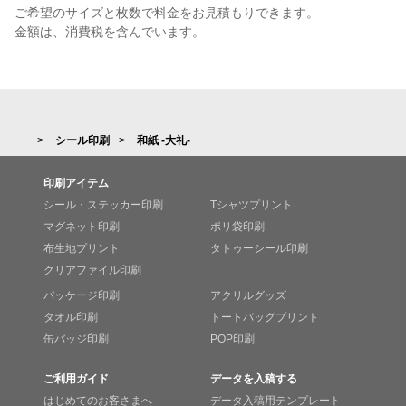
ご希望のサイズと枚数で料金をお見積もりできます。
金額は、消費税を含んでいます。
シール印刷
和紙 -大礼-
印刷アイテム
シール・ステッカー印刷
Tシャツプリント
マグネット印刷
ポリ袋印刷
布生地プリント
タトゥーシール印刷
クリアファイル印刷
パッケージ印刷
アクリルグッズ
タオル印刷
トートバッグプリント
缶バッジ印刷
POP印刷
ご利用ガイド
データを入稿する
はじめてのお客さまへ
データ入稿用テンプレート