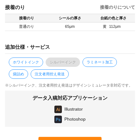
接着のり
接着のりについて
接着のり
シールの厚さ
台紙の色と厚さ
普通のり
65μm
黄
112μm
追加仕様・サービス
ホワイトインク
シルバーインク
ラミネート加工
袋詰め
注文者用控え発送
※シルバーインク、注文者用控え発送はデザインシミュレータ非対応です。
データ入稿対応アプリケーション
Illustrator
Photoshop