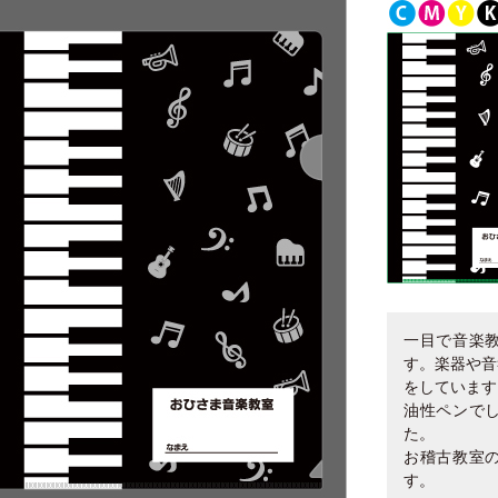
一目で音楽
す。楽器や音
をしています
油性ペンで
た。
お稽古教室
す。